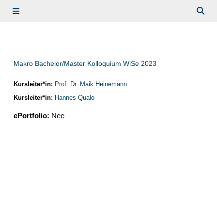
Ga naar hoofdinhoud
Zijpaneel
Scha
Makro Bachelor/Master Kolloquium WiSe 2023
Kursleiter*in:
Prof. Dr. Maik Heinemann
Kursleiter*in:
Hannes Qualo
ePortfolio
:
Nee