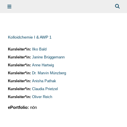
Skip to main content
Side panel
Togg
Kolloidchemie I & AWP 1
Kursleiter*in:
Ilko Bald
Kursleiter*in:
Janine Brüggemann
Kursleiter*in:
Anne Hartwig
Kursleiter*in:
Dr. Marvin Münzberg
Kursleiter*in:
Anisha Pathak
Kursleiter*in:
Claudia Prietzel
Kursleiter*in:
Oliver Reich
ePortfolio
:
nōn